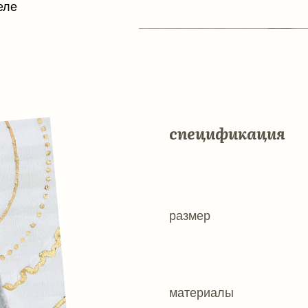
ширина: 6
акрил
материалы
холст
120000р.
КУПИТЬ
будет готово к отправке
в течение 2–4 дней
2023
в магазин