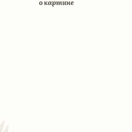
Она устала изображать из себя
хорошую девочку. В душе она всегда
была такой. Ее женская сторона всегда
вела ее правильным путем. Но в этом
было так много чего еще, кроме того,
что было правильным.
«Ты думаешь, я стерва?! Я буду такой!
Но это не значит, что я буду жить
и поступать так, как вы ожидаете!»